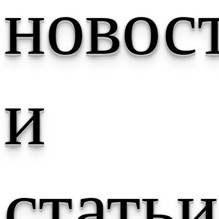
новос
и
статьи