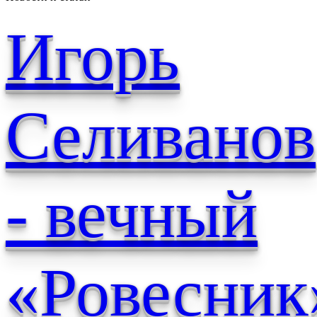
Игорь
Селиванов
- вечный
«Ровесник