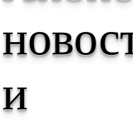
новос
и