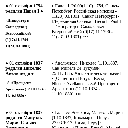
● 01 октября 1754
• Павел I [20.09(1.10).1754, Санкт-
родился Павел I ●
Петербург, Российская империя -
11(23).03.1801, Санкт-Петербург] •
· Император и
[Деревянная Собака - Весы] - Paul I
- Император и Самодержец
Самодержец
Всероссийский (6(17).11.1796 -
Всероссийский
11(23).03.1801). •••
(6(17).11.1796 -
11(23).03.1801) ·
● 01 октября 1837
• Авельянеда, Николас [1.10.1837,
родился Николас
Сан-Мигель-де-Тукуман —
Авельянеда ●
25.11.1885, Антлантический океан]
• [Огненный Петух - Весы] -
· 8-й Президент
Nicolas Avellaneda - 8-й Президент
Аргентины (12.10.1874 -
Аргентины (12.10.1874 -
11.10.1880). •••
11.10.1880) ·
● 01 октября 1837
• Гальвес Эгускиса, Мануэль Мария
родился Мануэль
[1.10.1837, Кахамарка, Перу -
Мария Гальвес
27.03.1917, Лима, Перу] •
Эгускиса ●
[Огненный Петух - Весы] - Manuel