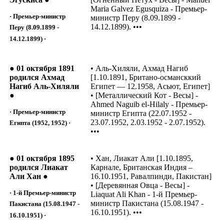
Maria Galvez Egusquiza - Премьер-
· Премьер-министр
министр Перу (8.09.1899 -
14.12.1899). •••
Перу (8.09.1899 -
14.12.1899) ·
● 01 октября 1891
• Аль-Хиляли, Ахмад Нагиб
родился Ахмад
[1.10.1891, Британо-османсккий
Нагиб Аль-Хиляли
Египет — 12.1958, Асьют, Египет]
●
• [Металлический Кот - Весы] -
Ahmed Naguib el-Hilaly - Премьер-
· Премьер-министр
министр Египта (22.07.1952 -
23.07.1952, 2.03.1952 - 2.07.1952).
Египта (1952, 1952) ·
•••
● 01 октября 1895
• Хан, Лиакат Али [1.10.1895,
родился Лиакат
Карнале, Британская Индия –
Али Хан ●
16.10.1951, Равалпинди, Пакистан]
• [Деревянная Овца - Весы] -
· 1-й Премьер-министр
Liaquat Ali Khan - 1-й Премьер-
министр Пакистана (15.08.1947 -
Пакистана (15.08.1947 -
16.10.1951). •••
16.10.1951) ·