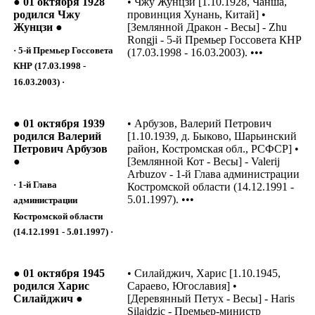
● 01 октября 1928
• Чжу Жунцзи [1.10.1928, Чанша,
родился Чжу
провинция Хунань, Китай] •
Жунцзи ●
[Землянной Дракон - Весы] - Zhu
Rongji - 5-й Премьер Госсовета КНР
· 5-й Премьер Госсовета
(17.03.1998 - 16.03.2003). •••
КНР (17.03.1998 -
16.03.2003) ·
● 01 октября 1939
• Арбузов, Валерий Петрович
родился Валерий
[1.10.1939, д. Быково, Шарьинский
Петрович Арбузов
район, Костромская обл., РСФСР] •
●
[Землянной Кот - Весы] - Valerij
Arbuzov - 1-й Глава администрации
· 1-й Глава
Костромской области (14.12.1991 -
5.01.1997). •••
администрации
Костромской области
(14.12.1991 - 5.01.1997) ·
● 01 октября 1945
• Силайджич, Харис [1.10.1945,
родился Харис
Сараево, Югославия] •
Силайджич ●
[Деревянный Петух - Весы] - Haris
Silajdzic - Премьер-министр