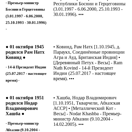
· Премьер-министр
Республики Боснии и Герцеговины
(3.01.1997 - 6.06.2000, 25.10.1993 -
Боснии и Герцеговины
30.01.1996). •••
(3.01.1997 - 6.06.2000,
25.10.1993 - 30.01.1996)
·
● 01 октября 1945
• Ковинд, Рам Натх [1.10.1945, д.
родился Рам Натх
Параукх, Соединённые провинции
Ковинд ●
Агра и Ауд, Британская Индия] •
[Деревянный Петух - Весы] - Ram
· 14-й Президент Индии
Nath Kovind - 14-й Президент
Индии (25.07.2017 - настоящее
(25.07.2017 - настоящее
время). •••
время) ·
● 01 октября 1951
• Хашба, Нодар Владимирович
родился Нодар
[1.10.1951, Ткварчели, Абхазская
Владимирович
АССР] • [Металлический Кот -
Хашба ●
Весы] - Nodar Khashba - Премьер-
министр Абхазии (9.10.2004 -
· Премьер-министр
14.02.2005). •••
Абхазии (9.10.2004 -