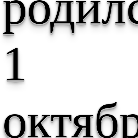
родил
1
октяб